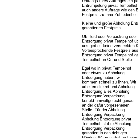
Umfangs Ihres Auftrages ein pa
Entrümpelung privat Tempelhof
auch andere Aufträge wie den 
Festpreis zu Ihrer Zufriedenhe
Kleine und große Abholung En
garantierten Festpreis.
Ob Herd oder Verpackung oder
Entsorgung privat Tempelhof übe
uns gibt es keine versteckten 
Vorbesprochende Festpreis au
Entsorgung privat Tempelhof ge
Tempelhof an Ort und Stelle.
Egal wo in privat Tempelhof
oder etwas zu Abholung
Entsorgung haben, wir
kommen schnell zu Ihnen. Wir
arbeiten diskret und Abholung
Entsorgung alles Abholung
Entsorgung Verpackung
korrekt umweltgerecht genau
an der dafür vorgesehenen
Stelle. Für der Abholung
Entsorgung Verpackung
Abholung Entsorgung privat
Tempelhof ist ihre Abholung
Entsorgung Verpackung
garantiert in den richtigen
Händen. Wir verschaffen Ihnen