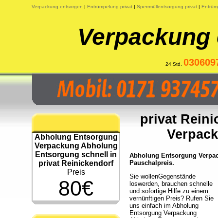
Verpackung entsorgen
|
Entrümpelung privat
|
Sperrmüllentsorgung privat
|
Entrüm
Verpackung 
030609
24 Std.
privat Rein
Verpac
Abholung Entsorgung
Verpackung Abholung
Entsorgung schnell in
Abholung Entsorgung Verpack
privat Reinickendorf
Pauschalpreis.
Preis
Sie wollenGegenstände
80€
loswerden, brauchen schnelle
und sofortige Hilfe zu einem
vernünftigen Preis? Rufen Sie
uns einfach im Abholung
Entsorgung Verpackung