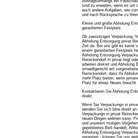
Auftragsumfangs ein Pauschalan
sind zu erwarten, wenn es um d
auch andere Aufgaben, wie zum 
und nach Rücksprache zu Ihrer Z
Kleine und große Abholung Ent
garantierten Festpreis.
Ob zweisitziges Verpackung, 
Abholung Entsorgung privat Rei
Zeit da. Bei uns gibt es keine 
einem garantierten Festpreis he
Abholung Entsorgung Verpackun
Reinickendorf in privat liegt 
arbeiten diskret und Abholung
umweltgerecht am vorgesehenen 
Reinickendorf, dass Ihr Abholu
mehr Platz bieten, wenn jeman
Platz für etwas Neues braucht.
Kontaktieren Sie Abholung Ent
direkt.
Wenn Sie Verpackungn in priva
wenden Sie sich bitte direkt a
Verpackungn in privat Reinicken
neuen Dingen widmen kann. Prof
und unserem mutigen Vorgehen.
gepolstertes Bett handelt, Abh
Abholung Entsorgung Verpackung
garantiert - können Sie uns wei