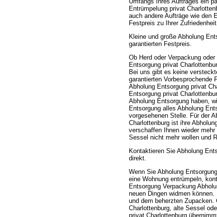
Umfangs Ihres Auftrages ein pa
Entrümpelung privat Charlotte
auch andere Aufträge wie den 
Festpreis zu Ihrer Zufriedenhe
Kleine und große Abholung Ent
garantierten Festpreis.
Ob Herd oder Verpackung oder
Entsorgung privat Charlottenbur
Bei uns gibt es keine verstec
garantierten Vorbesprochende 
Abholung Entsorgung privat Cha
Entsorgung privat Charlottenbur
Abholung Entsorgung haben, wi
Entsorgung alles Abholung Ent
vorgesehenen Stelle. Für der 
Charlottenburg ist ihre Abholun
verschaffen Ihnen wieder mehr
Sessel nicht mehr wollen und 
Kontaktieren Sie Abholung Ent
direkt.
Wenn Sie Abholung Entsorgung 
eine Wohnung entrümpeln, konta
Entsorgung Verpackung Abholun
neuen Dingen widmen können. Pr
und dem beherzten Zupacken. 
Charlottenburg, alte Sessel o
privat Charlottenburg übernim