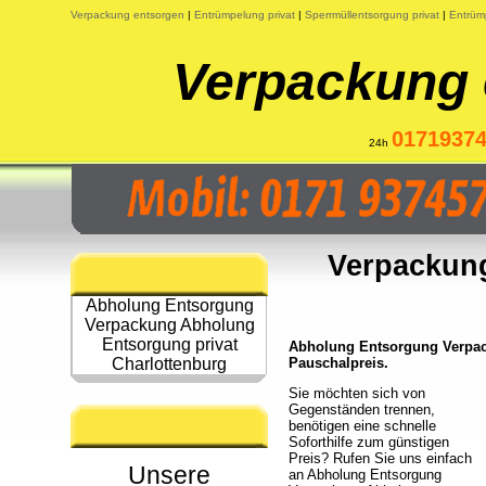
Verpackung entsorgen
|
Entrümpelung privat
|
Sperrmüllentsorgung privat
|
Entrüm
Verpackung 
0171937
24h
Verpackung
Abholung Entsorgung
Verpackung Abholung
Entsorgung privat
Abholung Entsorgung Verpack
Charlottenburg
Pauschalpreis.
Sie möchten sich von
Gegenständen trennen,
benötigen eine schnelle
Soforthilfe zum günstigen
Preis? Rufen Sie uns einfach
Unsere
an Abholung Entsorgung