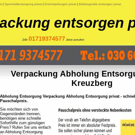
at
|
Sperrmüllentsorgung privat
|
Entrümpelungen privat
|
Elektrogeräte entsorgen privat
ackung entsorgen p
01719374577
24h
Jetzt anrufen
Verpackung Abholung Entsorgu
Kreuzberg
Abholung Entsorgung Verpackung Abholung Entsorgung privat - schnel
Pauschalpreis.
Sie möchten sich von
Gegenständen trennen,
benötigen eine schnelle
Soforthilfe zum günstigen
Preis? Rufen Sie uns einfach
an Abholung Entsorgung