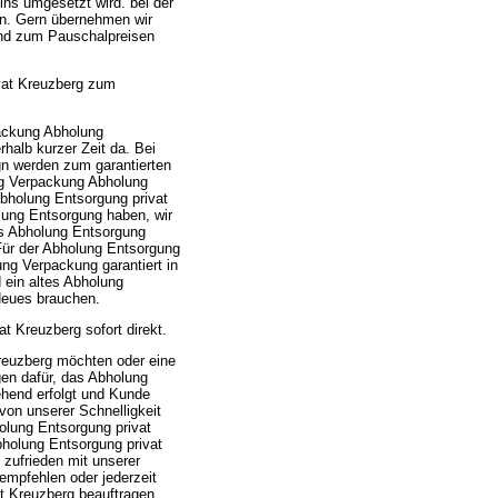
ins umgesetzt wird. bei der
en. Gern übernehmen wir
end zum Pauschalpreisen
vat Kreuzberg zum
ackung Abholung
rhalb kurzer Zeit da. Bei
gn werden zum garantierten
ng Verpackung Abholung
bholung Entsorgung privat
lung Entsorgung haben, wir
es Abholung Entsorgung
Für der Abholung Entsorgung
ng Verpackung garantiert in
 ein altes Abholung
Neues brauchen.
 Kreuzberg sofort direkt.
reuzberg möchten oder eine
en dafür, das Abholung
hend erfolgt und Kunde
von unserer Schnelligkeit
lung Entsorgung privat
bholung Entsorgung privat
zufrieden mit unserer
 empfehlen oder jederzeit
t Kreuzberg beauftragen.