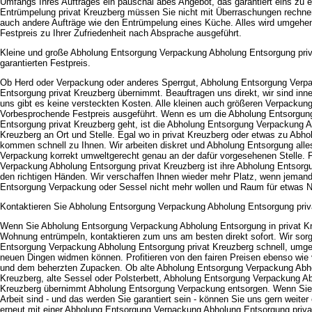
Umfangs Ihres Auftrages ein pauschal abes Angebot, das garantiert eins zu e
Entrümpelung privat Kreuzberg müssen Sie nicht mit Überraschungen rechn
auch andere Aufträge wie den Entrümpelung eines Küche. Alles wird umgeh
Festpreis zu Ihrer Zufriedenheit nach Absprache ausgeführt.
Kleine und große Abholung Entsorgung Verpackung Abholung Entsorgung pri
garantierten Festpreis.
Ob Herd oder Verpackung oder anderes Sperrgut, Abholung Entsorgung Verp
Entsorgung privat Kreuzberg übernimmt. Beauftragen uns direkt, wir sind inne
uns gibt es keine versteckten Kosten. Alle kleinen auch größeren Verpackun
Vorbesprochende Festpreis ausgeführt. Wenn es um die Abholung Entsorgu
Entsorgung privat Kreuzberg geht, ist die Abholung Entsorgung Verpackung A
Kreuzberg an Ort und Stelle. Egal wo in privat Kreuzberg oder etwas zu Abho
kommen schnell zu Ihnen. Wir arbeiten diskret und Abholung Entsorgung all
Verpackung korrekt umweltgerecht genau an der dafür vorgesehenen Stelle. 
Verpackung Abholung Entsorgung privat Kreuzberg ist ihre Abholung Entsorgu
den richtigen Händen. Wir verschaffen Ihnen wieder mehr Platz, wenn jemand
Entsorgung Verpackung oder Sessel nicht mehr wollen und Raum für etwas 
Kontaktieren Sie Abholung Entsorgung Verpackung Abholung Entsorgung privat
Wenn Sie Abholung Entsorgung Verpackung Abholung Entsorgung in privat K
Wohnung entrümpeln, kontaktieren zum uns am besten direkt sofort. Wir sorg
Entsorgung Verpackung Abholung Entsorgung privat Kreuzberg schnell, umge
neuen Dingen widmen können. Profitieren von den fairen Preisen ebenso wie 
und dem beherzten Zupacken. Ob alte Abholung Entsorgung Verpackung Abho
Kreuzberg, alte Sessel oder Polsterbett, Abholung Entsorgung Verpackung A
Kreuzberg übernimmt Abholung Entsorgung Verpackung entsorgen. Wenn Sie 
Arbeit sind - und das werden Sie garantiert sein - können Sie uns gern weiter
erneut mit einer Abholung Entsorgung Verpackung Abholung Entsorgung priva