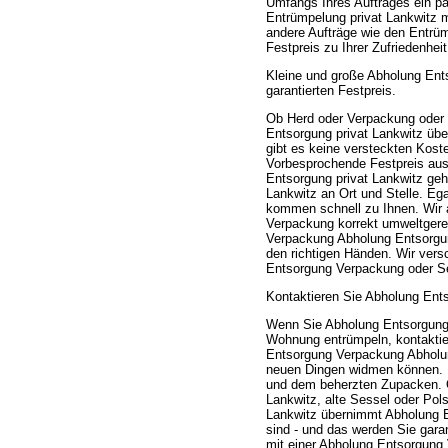
Umfangs Ihres Auftrages ein pa
Entrümpelung privat Lankwitz 
andere Aufträge wie den Entrü
Festpreis zu Ihrer Zufriedenhe
Kleine und große Abholung Ent
garantierten Festpreis.
Ob Herd oder Verpackung oder
Entsorgung privat Lankwitz über
gibt es keine versteckten Kost
Vorbesprochende Festpreis au
Entsorgung privat Lankwitz geh
Lankwitz an Ort und Stelle. Eg
kommen schnell zu Ihnen. Wir 
Verpackung korrekt umweltgere
Verpackung Abholung Entsorgung
den richtigen Händen. Wir vers
Entsorgung Verpackung oder Se
Kontaktieren Sie Abholung Ents
Wenn Sie Abholung Entsorgung 
Wohnung entrümpeln, kontaktier
Entsorgung Verpackung Abholun
neuen Dingen widmen können. Pr
und dem beherzten Zupacken. 
Lankwitz, alte Sessel oder Pol
Lankwitz übernimmt Abholung E
sind - und das werden Sie garan
mit einer Abholung Entsorgung