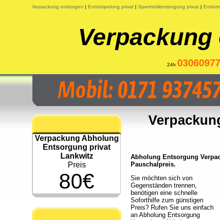
Verpackung entsorgen
|
Entrümpelung privat
|
Sperrmüllentsorgung privat
|
Entrüm
Verpackung 
0306097
24h
Verpackung
Verpackung Abholung
Entsorgung privat
Lankwitz
Abholung Entsorgung Verpack
Preis
Pauschalpreis.
80€
Sie möchten sich von
Gegenständen trennen,
benötigen eine schnelle
Soforthilfe zum günstigen
Preis? Rufen Sie uns einfach
an Abholung Entsorgung